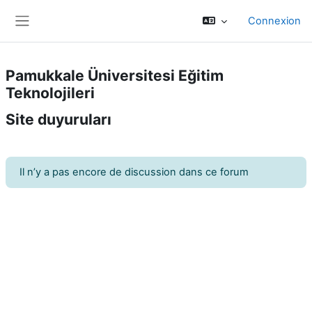
Passer au contenu principal
Connexion
Panneau latéral
Pamukkale Üniversitesi Eğitim
Teknolojileri
Site duyuruları
Il n’y a pas encore de discussion dans ce forum