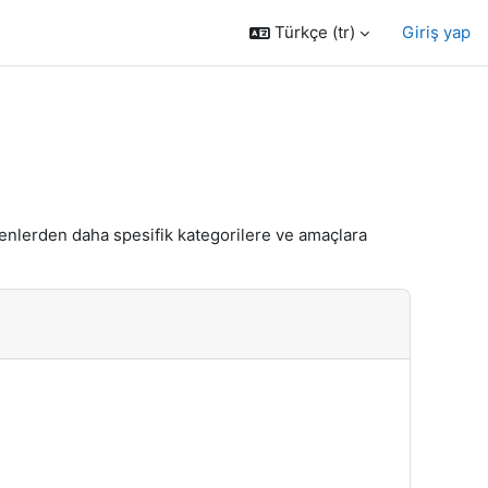
Türkçe ‎(tr)‎
Giriş yap
lenenlerden daha spesifik kategorilere ve amaçlara