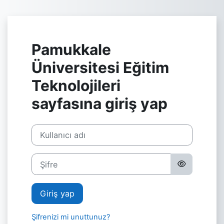
Ana içeriğe git
Pamukkale
Üniversitesi Eğitim
Teknolojileri
sayfasına giriş yap
Yeni hesap oluşturma adımına geç
Kullanıcı adı
Şifre
Giriş yap
Şifrenizi mi unuttunuz?