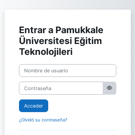
Salta al contenido principal
Entrar a Pamukkale
Üniversitesi Eğitim
Teknolojileri
Saltar a creación de una nueva cuenta
Nombre de usuario
Contraseña
Acceder
¿Olvidó su contraseña?